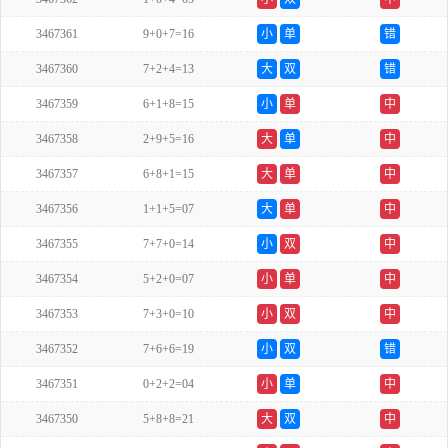
3467361
9+0+7=16
小
单
错
3467360
7+2+4=13
大
双
错
3467359
6+1+8=15
小
单
中
3467358
2+9+5=16
大
单
中
3467357
6+8+1=15
大
单
中
3467356
1+1+5=07
大
单
中
3467355
7+7+0=14
小
双
中
3467354
5+2+0=07
小
单
中
3467353
7+3+0=10
小
双
中
3467352
7+6+6=19
小
双
错
3467351
0+2+2=04
小
单
中
3467350
5+8+8=21
大
双
中