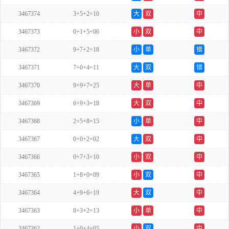
3467374
3+5+2=10
大
双
中
3467373
0+1+5=06
小
双
中
3467372
9+7+2=18
小
单
错
3467371
7+0+4=11
大
双
错
3467370
9+9+7=25
大
单
中
3467369
6+9+3=18
大
双
中
3467368
2+5+8=15
小
单
中
3467367
0+0+2=02
大
双
中
3467366
0+7+3=10
小
双
中
3467365
1+8+0=09
小
双
中
3467364
4+9+6=19
大
双
中
3467363
8+3+2=13
小
单
中
3467362
1+0+4=05
小
双
中