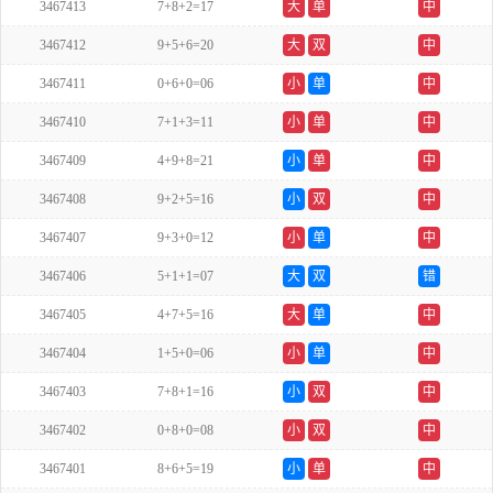
3467413
7+8+2=17
大
单
中
3467412
9+5+6=20
大
双
中
3467411
0+6+0=06
小
单
中
3467410
7+1+3=11
小
单
中
3467409
4+9+8=21
小
单
中
3467408
9+2+5=16
小
双
中
3467407
9+3+0=12
小
单
中
3467406
5+1+1=07
大
双
错
3467405
4+7+5=16
大
单
中
3467404
1+5+0=06
小
单
中
3467403
7+8+1=16
小
双
中
3467402
0+8+0=08
小
双
中
3467401
8+6+5=19
小
单
中