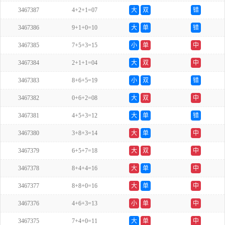
3467387
4+2+1=07
大
双
错
3467386
9+1+0=10
大
单
错
3467385
7+5+3=15
小
单
中
3467384
2+1+1=04
大
双
中
3467383
8+6+5=19
小
双
错
3467382
0+6+2=08
大
双
中
3467381
4+5+3=12
大
单
错
3467380
3+8+3=14
大
单
中
3467379
6+5+7=18
大
双
中
3467378
8+4+4=16
大
单
中
3467377
8+8+0=16
大
单
中
3467376
4+6+3=13
小
单
中
3467375
7+4+0=11
大
单
中