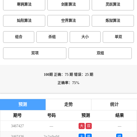
寒鸦算法
剑影算法
灵跃算法
灿阳算法
空界算法
炼狱算法
组合
杀组
大小
单双
双项
双组
100期 正确：75 期 错误：25 期
正确率：75%
预测
走势
统计
期号
号码
预测
结果
3467427
---
大
双
---
3467426
2+2+0=04
大
单
错