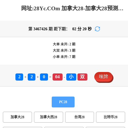
网址:28Yc.COm 加拿大28-加拿大28预测大神预测苹果版 |加拿大pc28开奖官网查询|飞飞28加拿大在线预测|28黑马预测
第
3467426
期 距下期：
02
分
20
秒
大单
未开:
2
期
大双
未开:
3
期
小单
未开:
7
期
2
2
0
04
小
双
咪牌
+
+
=
-
PC28
加拿大28
加拿大西28
台湾28
比特币28