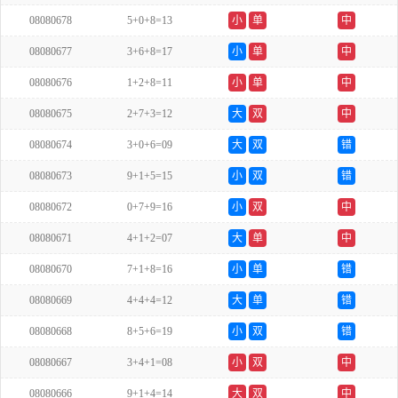
08080678
5+0+8=13
小
单
中
08080677
3+6+8=17
小
单
中
08080676
1+2+8=11
小
单
中
08080675
2+7+3=12
大
双
中
08080674
3+0+6=09
大
双
错
08080673
9+1+5=15
小
双
错
08080672
0+7+9=16
小
双
中
08080671
4+1+2=07
大
单
中
08080670
7+1+8=16
小
单
错
08080669
4+4+4=12
大
单
错
08080668
8+5+6=19
小
双
错
08080667
3+4+1=08
小
双
中
08080666
9+1+4=14
大
双
中