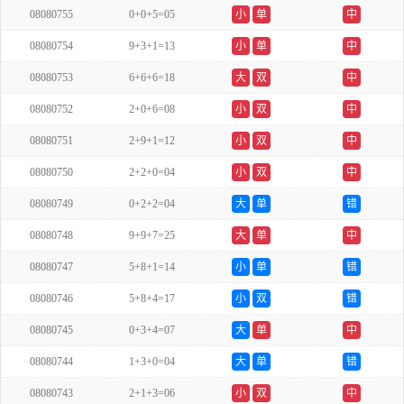
08080755
0+0+5=05
小
单
中
08080754
9+3+1=13
小
单
中
08080753
6+6+6=18
大
双
中
08080752
2+0+6=08
小
双
中
08080751
2+9+1=12
小
双
中
08080750
2+2+0=04
小
双
中
08080749
0+2+2=04
大
单
错
08080748
9+9+7=25
大
单
中
08080747
5+8+1=14
小
单
错
08080746
5+8+4=17
小
双
错
08080745
0+3+4=07
大
单
中
08080744
1+3+0=04
大
单
错
08080743
2+1+3=06
小
双
中