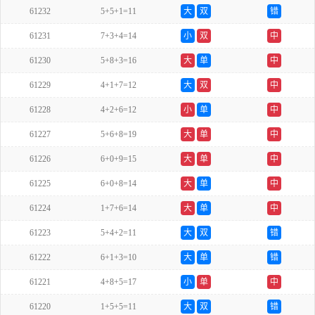
61232
5+5+1=11
大
双
错
61231
7+3+4=14
小
双
中
61230
5+8+3=16
大
单
中
61229
4+1+7=12
大
双
中
61228
4+2+6=12
小
单
中
61227
5+6+8=19
大
单
中
61226
6+0+9=15
大
单
中
61225
6+0+8=14
大
单
中
61224
1+7+6=14
大
单
中
61223
5+4+2=11
大
双
错
61222
6+1+3=10
大
单
错
61221
4+8+5=17
小
单
中
61220
1+5+5=11
大
双
错