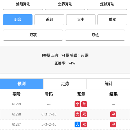
灿阳算法
空界算法
炼狱算法
组合
杀组
大小
单双
双项
双组
100期 正确：74 期 错误：26 期
正确率：74%
预测
走势
统计
期号
号码
预测
结果
61299
---
小
单
---
61298
6+3+7=16
大
双
中
61297
5+3+2=10
大
双
中