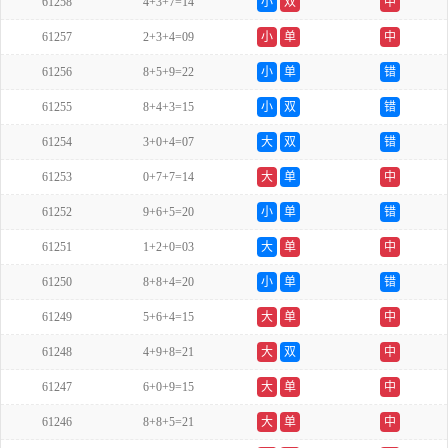
61258
4+3+7=14
小
双
中
61257
2+3+4=09
小
单
中
61256
8+5+9=22
小
单
错
61255
8+4+3=15
小
双
错
61254
3+0+4=07
大
双
错
61253
0+7+7=14
大
单
中
61252
9+6+5=20
小
单
错
61251
1+2+0=03
大
单
中
61250
8+8+4=20
小
单
错
61249
5+6+4=15
大
单
中
61248
4+9+8=21
大
双
中
61247
6+0+9=15
大
单
中
61246
8+8+5=21
大
单
中