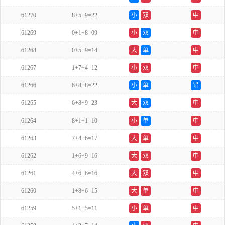
61270
8+5+9=22
小
双
中
61269
0+1+8=09
小
双
中
61268
0+5+9=14
大
单
中
61267
1+7+4=12
小
双
中
61266
6+8+8=22
小
单
错
61265
6+8+9=23
大
双
中
61264
8+1+1=10
小
单
中
61263
7+4+6=17
大
单
中
61262
1+6+9=16
大
双
中
61261
4+6+6=16
大
双
中
61260
1+8+6=15
大
单
中
61259
5+1+5=11
小
单
中