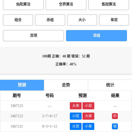
灿阳算法
空界算法
炼狱算法
组合
杀组
大小
单双
双项
双组
100期 正确：48 期 错误：52 期
正确率：48%
预测
走势
统计
期号
号码
预测
结果
3467123
---
大单
小双
---
3467122
2+7+8=17
小双
大单
中
3467121
8+3+1=12
大双
小单
错