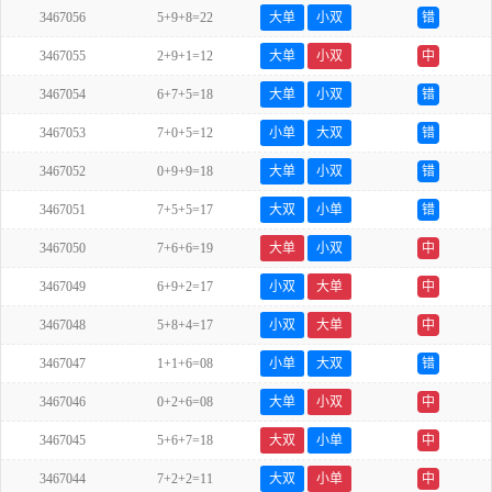
3467056
5+9+8=22
大单
小双
错
3467055
2+9+1=12
大单
小双
中
3467054
6+7+5=18
大单
小双
错
3467053
7+0+5=12
小单
大双
错
3467052
0+9+9=18
大单
小双
错
3467051
7+5+5=17
大双
小单
错
3467050
7+6+6=19
大单
小双
中
3467049
6+9+2=17
小双
大单
中
3467048
5+8+4=17
小双
大单
中
3467047
1+1+6=08
小单
大双
错
3467046
0+2+6=08
大单
小双
中
3467045
5+6+7=18
大双
小单
中
3467044
7+2+2=11
大双
小单
中