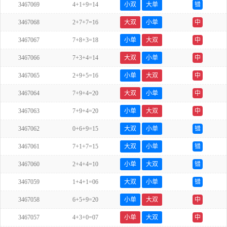
3467069
4+1+9=14
小双
大单
错
3467068
2+7+7=16
大双
小单
中
3467067
7+8+3=18
小单
大双
中
3467066
7+3+4=14
大双
小单
中
3467065
2+9+5=16
小单
大双
中
3467064
7+9+4=20
大双
小单
中
3467063
7+9+4=20
小单
大双
中
3467062
0+6+9=15
大双
小单
错
3467061
7+1+7=15
大双
小单
错
3467060
2+4+4=10
小单
大双
错
3467059
1+4+1=06
大双
小单
错
3467058
6+5+9=20
小单
大双
中
3467057
4+3+0=07
小单
大双
中