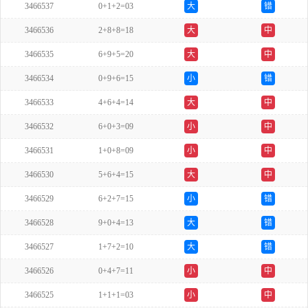
3466537
0+1+2=03
大
错
3466536
2+8+8=18
大
中
3466535
6+9+5=20
大
中
3466534
0+9+6=15
小
错
3466533
4+6+4=14
大
中
3466532
6+0+3=09
小
中
3466531
1+0+8=09
小
中
3466530
5+6+4=15
大
中
3466529
6+2+7=15
小
错
3466528
9+0+4=13
大
错
3466527
1+7+2=10
大
错
3466526
0+4+7=11
小
中
3466525
1+1+1=03
小
中