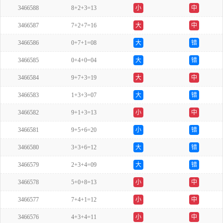
3466588
8+2+3=13
小
中
3466587
7+2+7=16
大
中
3466586
0+7+1=08
大
错
3466585
0+4+0=04
大
错
3466584
9+7+3=19
大
中
3466583
1+3+3=07
大
错
3466582
9+1+3=13
小
中
3466581
9+5+6=20
小
错
3466580
3+3+6=12
大
错
3466579
2+3+4=09
大
错
3466578
5+0+8=13
小
中
3466577
7+4+1=12
小
中
3466576
4+3+4=11
小
中