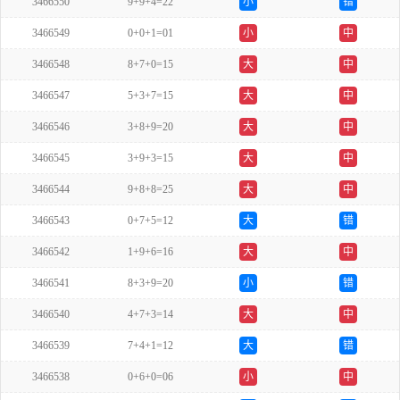
3466550
9+9+4=22
小
错
3466549
0+0+1=01
小
中
3466548
8+7+0=15
大
中
3466547
5+3+7=15
大
中
3466546
3+8+9=20
大
中
3466545
3+9+3=15
大
中
3466544
9+8+8=25
大
中
3466543
0+7+5=12
大
错
3466542
1+9+6=16
大
中
3466541
8+3+9=20
小
错
3466540
4+7+3=14
大
中
3466539
7+4+1=12
大
错
3466538
0+6+0=06
小
中