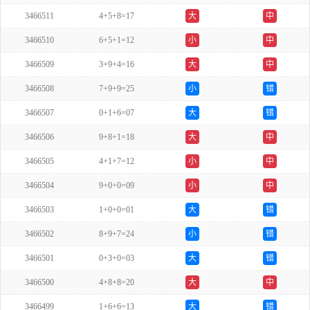
3466511
4+5+8=17
大
中
3466510
6+5+1=12
小
中
3466509
3+9+4=16
大
中
3466508
7+9+9=25
小
错
3466507
0+1+6=07
大
错
3466506
9+8+1=18
大
中
3466505
4+1+7=12
小
中
3466504
9+0+0=09
小
中
3466503
1+0+0=01
大
错
3466502
8+9+7=24
小
错
3466501
0+3+0=03
大
错
3466500
4+8+8=20
大
中
3466499
1+6+6=13
大
错