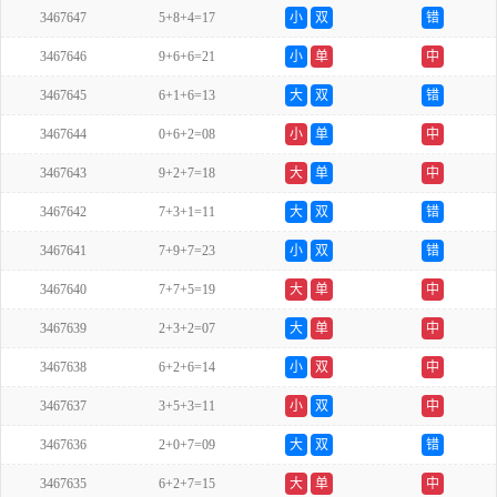
3467647
5+8+4=17
小
双
错
3467646
9+6+6=21
小
单
中
3467645
6+1+6=13
大
双
错
3467644
0+6+2=08
小
单
中
3467643
9+2+7=18
大
单
中
3467642
7+3+1=11
大
双
错
3467641
7+9+7=23
小
双
错
3467640
7+7+5=19
大
单
中
3467639
2+3+2=07
大
单
中
3467638
6+2+6=14
小
双
中
3467637
3+5+3=11
小
双
中
3467636
2+0+7=09
大
双
错
3467635
6+2+7=15
大
单
中