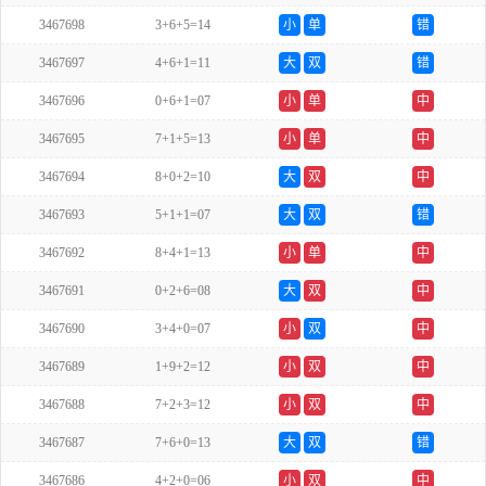
3467698
3+6+5=14
小
单
错
3467697
4+6+1=11
大
双
错
3467696
0+6+1=07
小
单
中
3467695
7+1+5=13
小
单
中
3467694
8+0+2=10
大
双
中
3467693
5+1+1=07
大
双
错
3467692
8+4+1=13
小
单
中
3467691
0+2+6=08
大
双
中
3467690
3+4+0=07
小
双
中
3467689
1+9+2=12
小
双
中
3467688
7+2+3=12
小
双
中
3467687
7+6+0=13
大
双
错
3467686
4+2+0=06
小
双
中