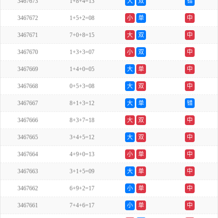
3467673
1+8+4=13
大
双
错
3467672
1+5+2=08
小
单
中
3467671
7+0+8=15
大
双
中
3467670
1+3+3=07
小
双
中
3467669
1+4+0=05
大
单
中
3467668
0+5+3=08
大
双
中
3467667
8+1+3=12
大
单
错
3467666
8+3+7=18
大
双
中
3467665
3+4+5=12
大
双
中
3467664
4+9+0=13
小
单
中
3467663
3+1+5=09
大
单
中
3467662
6+9+2=17
小
单
中
3467661
7+4+6=17
小
单
中