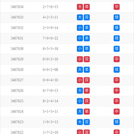
3467634
2+7+6=15
大
单
中
3467633
4+2+5=11
大
双
错
3467632
2+3+9=14
小
单
错
3467631
7+9+6=22
小
单
错
3467630
8+5+5=18
小
单
错
3467629
8+0+2=10
小
双
中
3467628
6+0+2=08
大
单
错
3467627
0+6+4=10
小
双
中
3467626
6+7+0=13
大
单
中
3467625
8+2+4=14
小
双
中
3467624
5+1+5=11
大
单
中
3467623
1+9+3=13
大
双
错
3467622
1+7+2=10
小
双
中