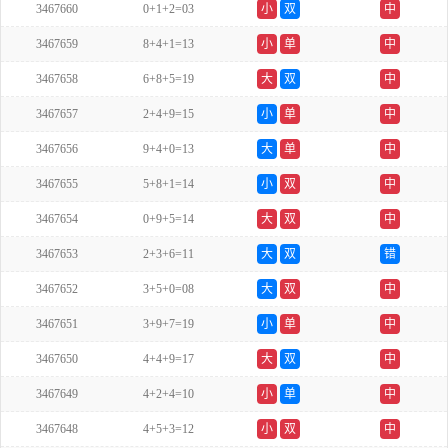
3467660
0+1+2=03
小
双
中
3467659
8+4+1=13
小
单
中
3467658
6+8+5=19
大
双
中
3467657
2+4+9=15
小
单
中
3467656
9+4+0=13
大
单
中
3467655
5+8+1=14
小
双
中
3467654
0+9+5=14
大
双
中
3467653
2+3+6=11
大
双
错
3467652
3+5+0=08
大
双
中
3467651
3+9+7=19
小
单
中
3467650
4+4+9=17
大
双
中
3467649
4+2+4=10
小
单
中
3467648
4+5+3=12
小
双
中