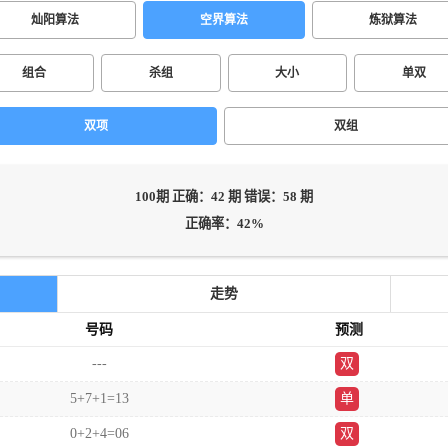
灿阳算法
空界算法
炼狱算法
组合
杀组
大小
单双
双项
双组
100期 正确：42 期 错误：58 期
正确率：42%
走势
号码
预测
---
双
5+7+1=13
单
0+2+4=06
双