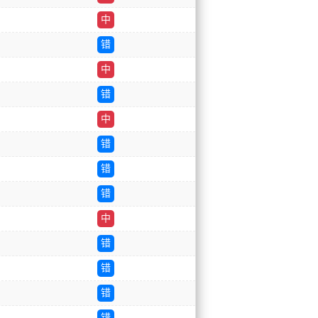
中
错
中
错
中
错
错
错
中
错
错
错
错