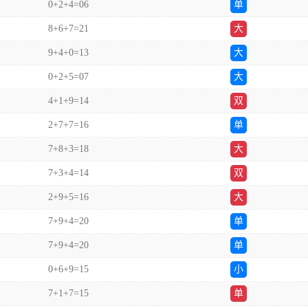
0+2+4=06
单
8+6+7=21
大
9+4+0=13
大
0+2+5=07
大
4+1+9=14
双
2+7+7=16
单
7+8+3=18
大
7+3+4=14
双
2+9+5=16
大
7+9+4=20
单
7+9+4=20
单
0+6+9=15
小
7+1+7=15
单