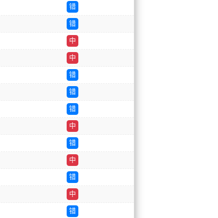
错
错
中
中
错
错
错
中
错
中
错
中
错