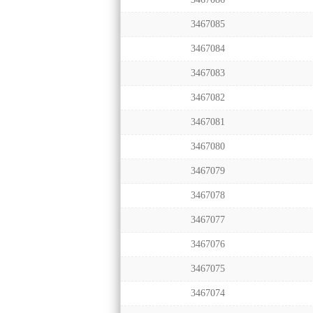
3467085
3467084
3467083
3467082
3467081
3467080
3467079
3467078
3467077
3467076
3467075
3467074