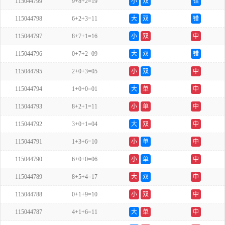
115044799
9+8+2=19
小
双
错
115044798
6+2+3=11
大
双
错
115044797
8+7+1=16
小
双
中
115044796
0+7+2=09
大
双
错
115044795
2+0+3=05
小
双
中
115044794
1+0+0=01
大
单
中
115044793
8+2+1=11
小
单
中
115044792
3+0+1=04
大
双
中
115044791
1+3+6=10
小
单
中
115044790
6+0+0=06
小
单
中
115044789
8+5+4=17
大
双
中
115044788
0+1+9=10
小
双
中
115044787
4+1+6=11
大
单
中