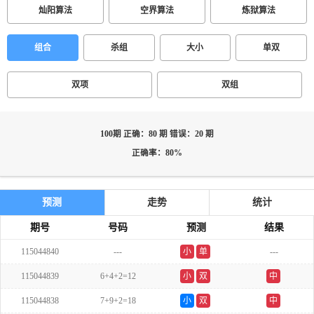
灿阳算法
空界算法
炼狱算法
组合
杀组
大小
单双
双项
双组
100期 正确：80 期 错误：20 期
正确率：80%
预测
走势
统计
期号
号码
预测
结果
115044840
---
小
单
---
115044839
6+4+2=12
小
双
中
115044838
7+9+2=18
小
双
中