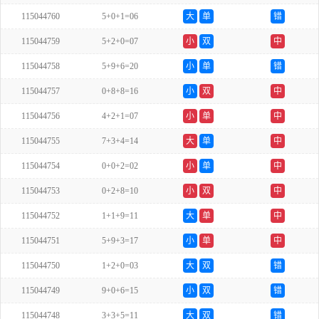
115044760
5+0+1=06
大
单
错
115044759
5+2+0=07
小
双
中
115044758
5+9+6=20
小
单
错
115044757
0+8+8=16
小
双
中
115044756
4+2+1=07
小
单
中
115044755
7+3+4=14
大
单
中
115044754
0+0+2=02
小
单
中
115044753
0+2+8=10
小
双
中
115044752
1+1+9=11
大
单
中
115044751
5+9+3=17
小
单
中
115044750
1+2+0=03
大
双
错
115044749
9+0+6=15
小
双
错
115044748
3+3+5=11
大
双
错