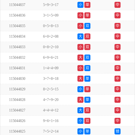
115044837
5+9+3=17
小
单
中
115044836
3+1+5=09
小
单
中
115044835
0+5+8=13
小
双
中
115044834
6+0+2=08
大
双
中
115044833
0+8+2=10
小
双
中
115044832
6+9+6=21
大
双
中
115044831
1+4+4=09
小
双
中
115044830
3+7+8=18
大
单
中
115044829
8+2+5=15
小
单
中
115044828
4+7+9=20
大
单
中
115044827
4+4+4=12
大
双
中
115044826
9+6+1=16
小
双
中
115044825
7+5+2=14
小
单
错