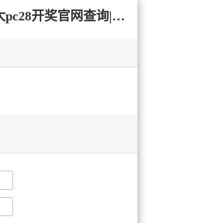
网址:28Yc.COm 加拿大28-加拿大28预测大神预测苹果版 |加拿大pc28开奖官网查询|飞飞28加拿大在线预测|28黑马预测