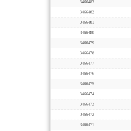
3466483
3466482
3466481
3466480
3466479
3466478
3466477
3466476
3466475
3466474
3466473
3466472
3466471