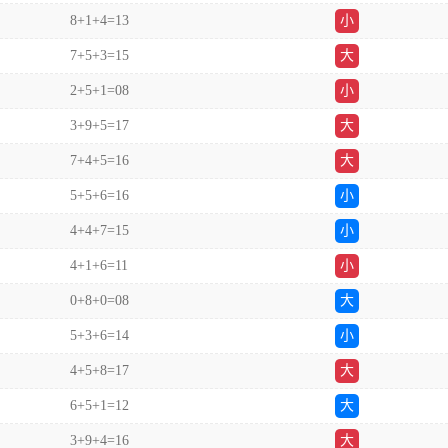
8+1+4=13
小
7+5+3=15
大
2+5+1=08
小
3+9+5=17
大
7+4+5=16
大
5+5+6=16
小
4+4+7=15
小
4+1+6=11
小
0+8+0=08
大
5+3+6=14
小
4+5+8=17
大
6+5+1=12
大
3+9+4=16
大