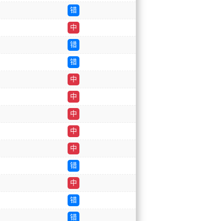
错
中
错
错
中
中
中
中
中
错
中
错
错