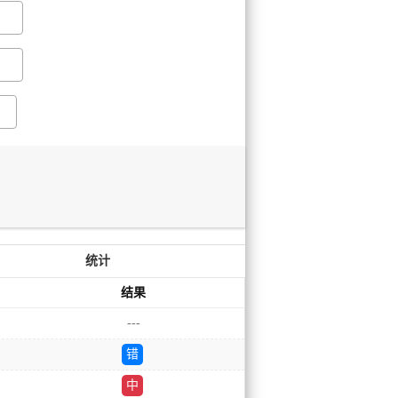
统计
结果
---
错
中