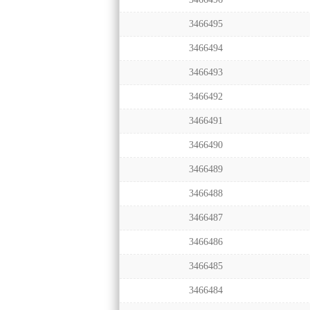
3466495
3466494
3466493
3466492
3466491
3466490
3466489
3466488
3466487
3466486
3466485
3466484